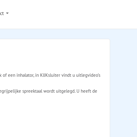
ct
f een inhalator, in KIJKsluiter vindt u uitlegvideo’s
begrijpelijke spreektaal wordt uitgelegd. U heeft de