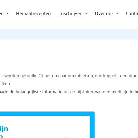
en
Herhaalrecepten
Inschrijven
Over ons
Conta
 worden gebruikt. Of het nu gaat om tabletten, oordruppels, een drank o
uiken.
arin de belangrijkste informatie uit de bijsluiter van een medicijn in 